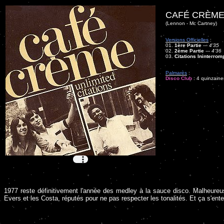
CAFÉ CRÈME
(Lennon - Mc Cartney)
Versions Officielles
:
01.
1ère Partie
---
4'35
02.
2ème Partie
---
4'36
03.
Citations Ininterro
Palmarès
:
Disco Club
: 4 quinzaine
1977 reste définitivement l'année des medley à la sauce disco. Malheureus
Evers et les Costa, réputés pour ne pas respecter les tonalités. Et ça s'ent