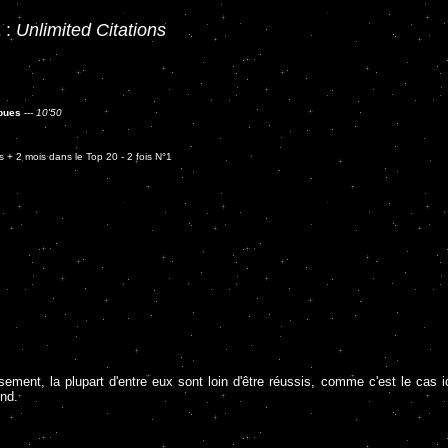
 :
Unlimited Citations
mpues
---
10'50
s + 2 mois dans le Top 20 - 2 fois N°1
ement, la plupart d'entre eux sont loin d'être réussis, comme c'est le cas
end.