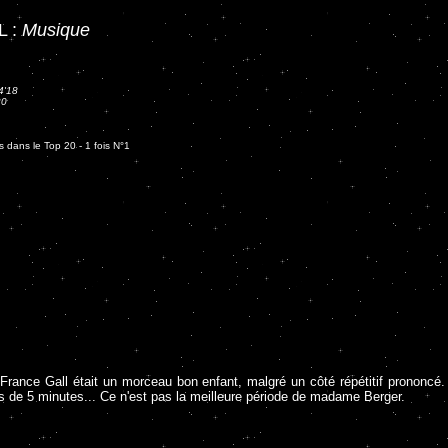
L :
Musique
4'18
20
s dans le Top 20 - 1 fois N°1
rance Gall était un morceau bon enfant, malgré un côté répétitif prononcé. P
us de 5 minutes... Ce n'est pas la meilleure période de madame Berger.