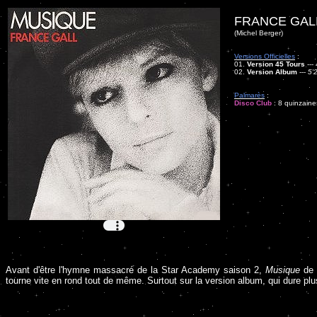
FRANCE GAL
(Michel Berger)
Versions Officielles
:
01.
Version 45 Tours
---
02.
Version Album
---
5'
Palmarès
:
Disco Club
: 8 quinzaine
Avant d'être l'hymne massacré de la Star Academy saison 2,
Musique
de F
tourne vite en rond tout de même. Surtout sur la version album, qui dure pl