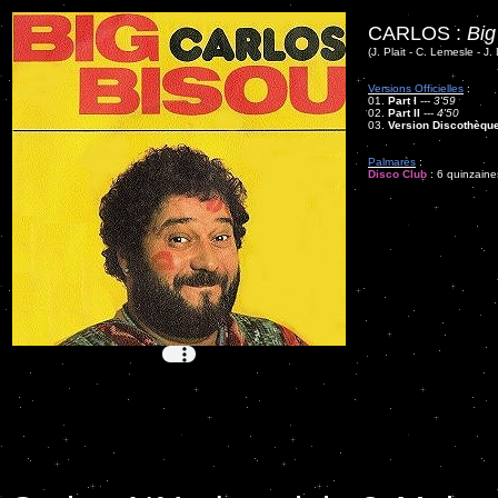
CARLOS :
Big
(J. Plait - C. Lemesle - J.
Versions Officielles
:
01.
Part I
---
3'59
02.
Part II
---
4'50
03.
Version Discothèqu
Palmarès
:
Disco Club
: 6 quinzaine